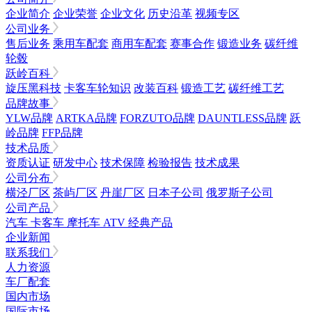
企业简介
企业荣誉
企业文化
历史沿革
视频专区
公司业务
售后业务
乘用车配套
商用车配套
赛事合作
锻造业务
碳纤维
轮毂
跃岭百科
旋压黑科技
卡客车轮知识
改装百科
锻造工艺
碳纤维工艺
品牌故事
YLW品牌
ARTKA品牌
FORZUTO品牌
DAUNTLESS品牌
跃
岭品牌
FFP品牌
技术品质
资质认证
研发中心
技术保障
检验报告
技术成果
公司分布
横泾厂区
茶屿厂区
丹崖厂区
日本子公司
俄罗斯子公司
公司产品
汽车
卡客车
摩托车
ATV
经典产品
企业新闻
联系我们
人力资源
车厂配套
国内市场
国际市场