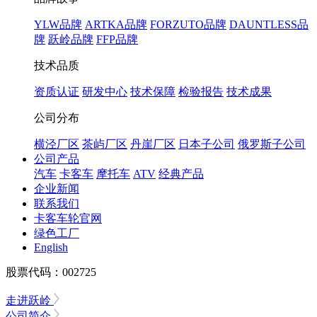
YLW品牌
ARTKA品牌
FORZUTO品牌
DAUNTLESS品
牌
跃岭品牌
FFP品牌
技术品质
资质认证
研发中心
技术保障
检验报告
技术成果
公司分布
横泾厂区
茶屿厂区
丹崖厂区
日本子公司
俄罗斯子公司
公司产品
汽车
卡客车
摩托车
ATV
经典产品
企业新闻
联系我们
卡客车轮官网
绿色工厂
English
股票代码：002725
走进跃岭
公司简介