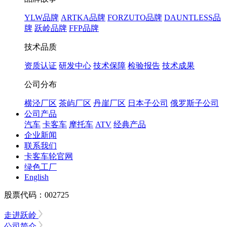
YLW品牌
ARTKA品牌
FORZUTO品牌
DAUNTLESS品
牌
跃岭品牌
FFP品牌
技术品质
资质认证
研发中心
技术保障
检验报告
技术成果
公司分布
横泾厂区
茶屿厂区
丹崖厂区
日本子公司
俄罗斯子公司
公司产品
汽车
卡客车
摩托车
ATV
经典产品
企业新闻
联系我们
卡客车轮官网
绿色工厂
English
股票代码：002725
走进跃岭
公司简介