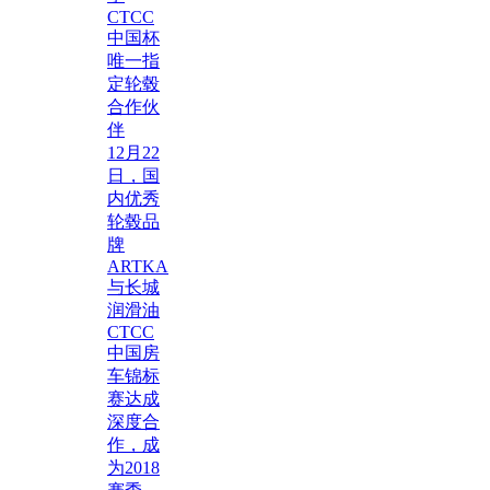
CTCC
中国杯
唯一指
定轮毂
合作伙
伴
12月22
日，国
内优秀
轮毂品
牌
ARTKA
与长城
润滑油
CTCC
中国房
车锦标
赛达成
深度合
作，成
为2018