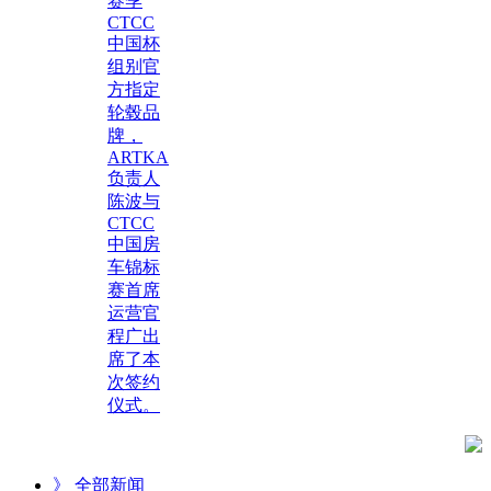
赛季
CTCC
中国杯
组别官
方指定
轮毂品
牌，
ARTKA
负责人
陈波与
CTCC
中国房
车锦标
赛首席
运营官
程广出
席了本
次签约
仪式。
》 全部新闻