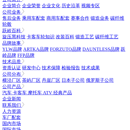
企业简介
企业荣誉
企业文化
历史沿革
视频专区
公司业务
售后业务
乘用车配套
商用车配套
赛事合作
锻造业务
碳纤维
轮毂
跃岭百科
旋压黑科技
卡客车轮知识
改装百科
锻造工艺
碳纤维工艺
品牌故事
YLW品牌
ARTKA品牌
FORZUTO品牌
DAUNTLESS品牌
跃
岭品牌
FFP品牌
技术品质
资质认证
研发中心
技术保障
检验报告
技术成果
公司分布
横泾厂区
茶屿厂区
丹崖厂区
日本子公司
俄罗斯子公司
公司产品
汽车
卡客车
摩托车
ATV
经典产品
企业新闻
联系我们
人力资源
车厂配套
国内市场
国际市场