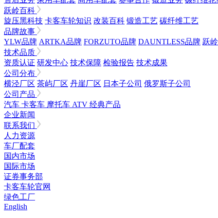
跃岭百科
旋压黑科技
卡客车轮知识
改装百科
锻造工艺
碳纤维工艺
品牌故事
YLW品牌
ARTKA品牌
FORZUTO品牌
DAUNTLESS品牌
跃岭
技术品质
资质认证
研发中心
技术保障
检验报告
技术成果
公司分布
横泾厂区
茶屿厂区
丹崖厂区
日本子公司
俄罗斯子公司
公司产品
汽车
卡客车
摩托车
ATV
经典产品
企业新闻
联系我们
人力资源
车厂配套
国内市场
国际市场
证券事务部
卡客车轮官网
绿色工厂
English