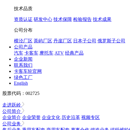
技术品质
资质认证
研发中心
技术保障
检验报告
技术成果
公司分布
横泾厂区
茶屿厂区
丹崖厂区
日本子公司
俄罗斯子公司
公司产品
汽车
卡客车
摩托车
ATV
经典产品
企业新闻
联系我们
卡客车轮官网
绿色工厂
English
股票代码：002725
走进跃岭
公司简介
企业简介
企业荣誉
企业文化
历史沿革
视频专区
公司业务
售后业务
乘用车配套
商用车配套
赛事合作
锻造业务
碳纤维轮