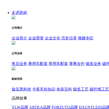
走进跃岭
公司简介
企业简介
企业荣誉
企业文化
历史沿革
视频专区
公司业务
售后业务
乘用车配套
商用车配套
赛事合作
锻造业务
碳
跃岭百科
旋压黑科技
卡客车轮知识
改装百科
锻造工艺
碳纤维工艺
品牌故事
YLW品牌
ARTKA品牌
FORZUTO品牌
DAUNTLESS品