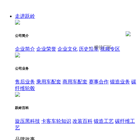
走进跃岭
公司简介
横径厂区
企业简介
企业荣誉
企业文化
历史沿革
视频专区
公司业务
售后业务
乘用车配套
商用车配套
赛事合作
锻造业务
碳
纤维轮毂
跃岭百科
旋压黑科技
卡客车轮知识
改装百科
锻造工艺
碳纤维工
艺
品牌故事