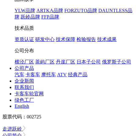
YLW品牌
ARTKA品牌
FORZUTO品牌
DAUNTLESS品
牌
跃岭品牌
FFP品牌
技术品质
资质认证
研发中心
技术保障
检验报告
技术成果
公司分布
横泾厂区
茶屿厂区
丹崖厂区
日本子公司
俄罗斯子公司
公司产品
汽车
卡客车
摩托车
ATV
经典产品
企业新闻
联系我们
卡客车轮官网
绿色工厂
English
股票代码：002725
走进跃岭
公司简介