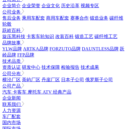
企业简介
企业荣誉
企业文化
历史沿革
视频专区
公司业务
售后业务
乘用车配套
商用车配套
赛事合作
锻造业务
碳纤维
轮毂
跃岭百科
旋压黑科技
卡客车轮知识
改装百科
锻造工艺
碳纤维工艺
品牌故事
YLW品牌
ARTKA品牌
FORZUTO品牌
DAUNTLESS品牌
跃
岭品牌
FFP品牌
技术品质
资质认证
研发中心
技术保障
检验报告
技术成果
公司分布
横泾厂区
茶屿厂区
丹崖厂区
日本子公司
俄罗斯子公司
公司产品
汽车
卡客车
摩托车
ATV
经典产品
企业新闻
联系我们
人力资源
车厂配套
国内市场
国际市场