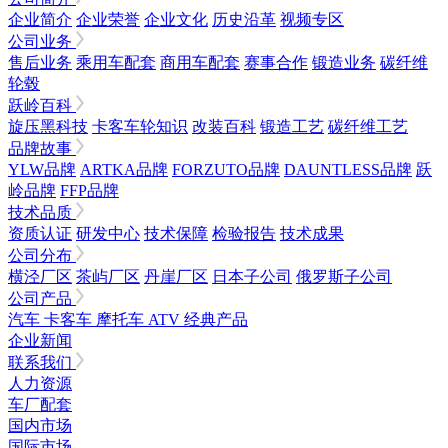
企业简介
企业荣誉
企业文化
历史沿革
视频专区
公司业务
售后业务
乘用车配套
商用车配套
赛事合作
锻造业务
碳纤维
轮毂
跃岭百科
旋压黑科技
卡客车轮知识
改装百科
锻造工艺
碳纤维工艺
品牌故事
YLW品牌
ARTKA品牌
FORZUTO品牌
DAUNTLESS品牌
跃
岭品牌
FFP品牌
技术品质
资质认证
研发中心
技术保障
检验报告
技术成果
公司分布
横泾厂区
茶屿厂区
丹崖厂区
日本子公司
俄罗斯子公司
公司产品
汽车
卡客车
摩托车
ATV
经典产品
企业新闻
联系我们
人力资源
车厂配套
国内市场
国际市场