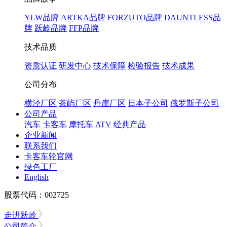
YLW品牌
ARTKA品牌
FORZUTO品牌
DAUNTLESS品
牌
跃岭品牌
FFP品牌
技术品质
资质认证
研发中心
技术保障
检验报告
技术成果
公司分布
横泾厂区
茶屿厂区
丹崖厂区
日本子公司
俄罗斯子公司
公司产品
汽车
卡客车
摩托车
ATV
经典产品
企业新闻
联系我们
卡客车轮官网
绿色工厂
English
股票代码：002725
走进跃岭
公司简介