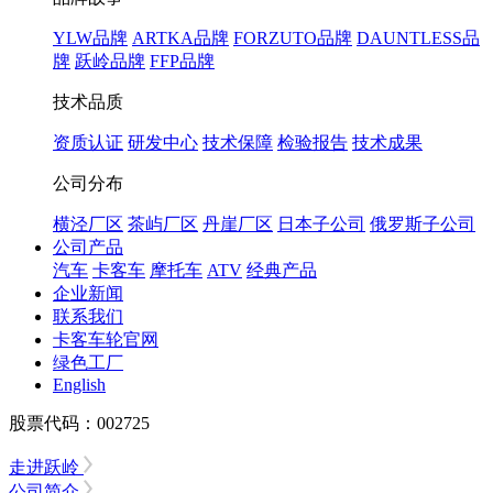
YLW品牌
ARTKA品牌
FORZUTO品牌
DAUNTLESS品
牌
跃岭品牌
FFP品牌
技术品质
资质认证
研发中心
技术保障
检验报告
技术成果
公司分布
横泾厂区
茶屿厂区
丹崖厂区
日本子公司
俄罗斯子公司
公司产品
汽车
卡客车
摩托车
ATV
经典产品
企业新闻
联系我们
卡客车轮官网
绿色工厂
English
股票代码：002725
走进跃岭
公司简介