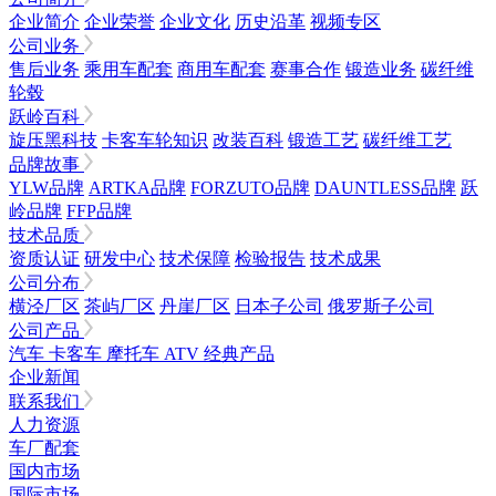
企业简介
企业荣誉
企业文化
历史沿革
视频专区
公司业务
售后业务
乘用车配套
商用车配套
赛事合作
锻造业务
碳纤维
轮毂
跃岭百科
旋压黑科技
卡客车轮知识
改装百科
锻造工艺
碳纤维工艺
品牌故事
YLW品牌
ARTKA品牌
FORZUTO品牌
DAUNTLESS品牌
跃
岭品牌
FFP品牌
技术品质
资质认证
研发中心
技术保障
检验报告
技术成果
公司分布
横泾厂区
茶屿厂区
丹崖厂区
日本子公司
俄罗斯子公司
公司产品
汽车
卡客车
摩托车
ATV
经典产品
企业新闻
联系我们
人力资源
车厂配套
国内市场
国际市场