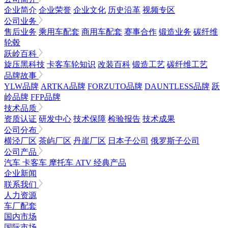
企业简介
企业荣誉
企业文化
历史沿革
视频专区
公司业务
售后业务
乘用车配套
商用车配套
赛事合作
锻造业务
碳纤维
轮毂
跃岭百科
旋压黑科技
卡客车轮知识
改装百科
锻造工艺
碳纤维工艺
品牌故事
YLW品牌
ARTKA品牌
FORZUTO品牌
DAUNTLESS品牌
跃
岭品牌
FFP品牌
技术品质
资质认证
研发中心
技术保障
检验报告
技术成果
公司分布
横泾厂区
茶屿厂区
丹崖厂区
日本子公司
俄罗斯子公司
公司产品
汽车
卡客车
摩托车
ATV
经典产品
企业新闻
联系我们
人力资源
车厂配套
国内市场
国际市场