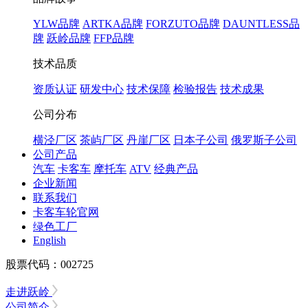
YLW品牌
ARTKA品牌
FORZUTO品牌
DAUNTLESS品
牌
跃岭品牌
FFP品牌
技术品质
资质认证
研发中心
技术保障
检验报告
技术成果
公司分布
横泾厂区
茶屿厂区
丹崖厂区
日本子公司
俄罗斯子公司
公司产品
汽车
卡客车
摩托车
ATV
经典产品
企业新闻
联系我们
卡客车轮官网
绿色工厂
English
股票代码：002725
走进跃岭
公司简介