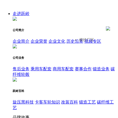
走进跃岭
公司简介
横径厂区
企业简介
企业荣誉
企业文化
历史沿革
视频专区
公司业务
售后业务
乘用车配套
商用车配套
赛事合作
锻造业务
碳
纤维轮毂
跃岭百科
旋压黑科技
卡客车轮知识
改装百科
锻造工艺
碳纤维工
艺
品牌故事