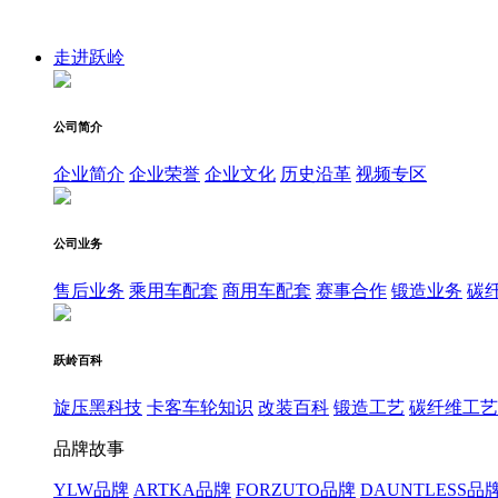
走进跃岭
公司简介
企业简介
企业荣誉
企业文化
历史沿革
视频专区
公司业务
售后业务
乘用车配套
商用车配套
赛事合作
锻造业务
碳
跃岭百科
旋压黑科技
卡客车轮知识
改装百科
锻造工艺
碳纤维工艺
品牌故事
YLW品牌
ARTKA品牌
FORZUTO品牌
DAUNTLESS品