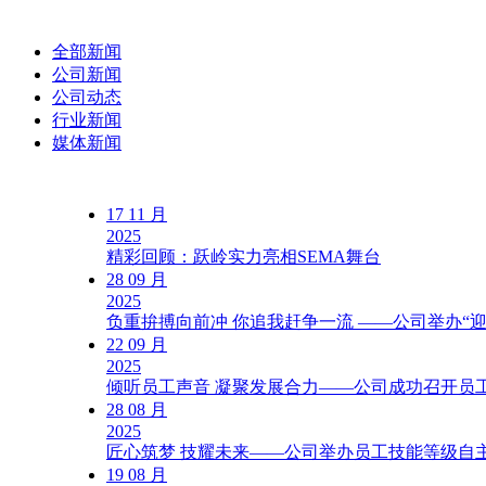
全部新闻
公司新闻
公司动态
行业新闻
媒体新闻
17
11 月
2025
精彩回顾：跃岭实力亮相SEMA舞台
28
09 月
2025
负重拚搏向前冲 你追我赶争一流 ——公司举办“
22
09 月
2025
倾听员工声音 凝聚发展合力——公司成功召开员
28
08 月
2025
匠心筑梦 技耀未来——公司举办员工技能等级自
19
08 月