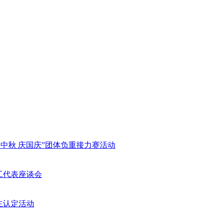
迎中秋 庆国庆”团体负重接力赛活动
工代表座谈会
主认定活动