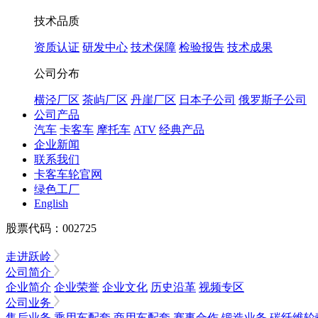
技术品质
资质认证
研发中心
技术保障
检验报告
技术成果
公司分布
横泾厂区
茶屿厂区
丹崖厂区
日本子公司
俄罗斯子公司
公司产品
汽车
卡客车
摩托车
ATV
经典产品
企业新闻
联系我们
卡客车轮官网
绿色工厂
English
股票代码：002725
走进跃岭
公司简介
企业简介
企业荣誉
企业文化
历史沿革
视频专区
公司业务
售后业务
乘用车配套
商用车配套
赛事合作
锻造业务
碳纤维轮