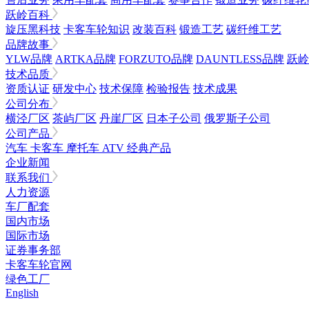
跃岭百科
旋压黑科技
卡客车轮知识
改装百科
锻造工艺
碳纤维工艺
品牌故事
YLW品牌
ARTKA品牌
FORZUTO品牌
DAUNTLESS品牌
跃岭
技术品质
资质认证
研发中心
技术保障
检验报告
技术成果
公司分布
横泾厂区
茶屿厂区
丹崖厂区
日本子公司
俄罗斯子公司
公司产品
汽车
卡客车
摩托车
ATV
经典产品
企业新闻
联系我们
人力资源
车厂配套
国内市场
国际市场
证券事务部
卡客车轮官网
绿色工厂
English