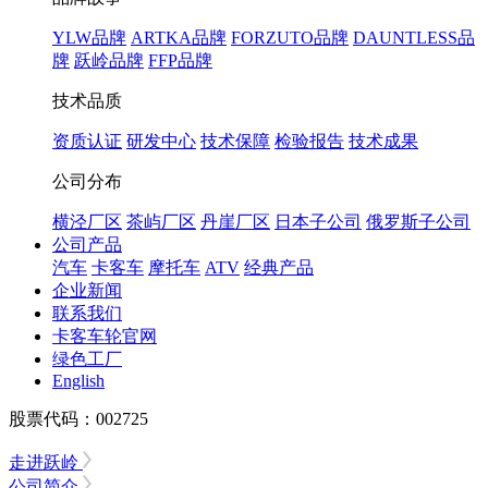
YLW品牌
ARTKA品牌
FORZUTO品牌
DAUNTLESS品
牌
跃岭品牌
FFP品牌
技术品质
资质认证
研发中心
技术保障
检验报告
技术成果
公司分布
横泾厂区
茶屿厂区
丹崖厂区
日本子公司
俄罗斯子公司
公司产品
汽车
卡客车
摩托车
ATV
经典产品
企业新闻
联系我们
卡客车轮官网
绿色工厂
English
股票代码：002725
走进跃岭
公司简介