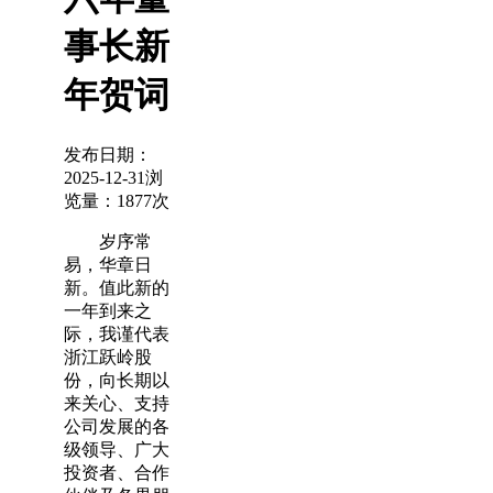
事长新
年贺词
发布日期：
2025-12-31
浏
览量：1877次
岁序常
易，华章日
新。值此新的
一年到来之
际，我谨代表
浙江跃岭股
份，向长期以
来关心、支持
公司发展的各
级领导、广大
投资者、合作