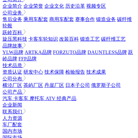
企业简介
企业荣誉
企业文化
历史沿革
视频专区
公司业务
售后业务
乘用车配套
商用车配套
赛事合作
锻造业务
碳纤维
轮毂
跃岭百科
旋压黑科技
卡客车轮知识
改装百科
锻造工艺
碳纤维工艺
品牌故事
YLW品牌
ARTKA品牌
FORZUTO品牌
DAUNTLESS品牌
跃
岭品牌
FFP品牌
技术品质
资质认证
研发中心
技术保障
检验报告
技术成果
公司分布
横泾厂区
茶屿厂区
丹崖厂区
日本子公司
俄罗斯子公司
公司产品
汽车
卡客车
摩托车
ATV
经典产品
企业新闻
联系我们
人力资源
车厂配套
国内市场
国际市场