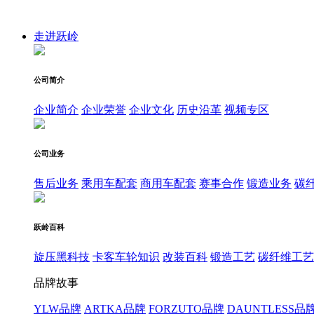
走进跃岭
公司简介
企业简介
企业荣誉
企业文化
历史沿革
视频专区
公司业务
售后业务
乘用车配套
商用车配套
赛事合作
锻造业务
碳
跃岭百科
旋压黑科技
卡客车轮知识
改装百科
锻造工艺
碳纤维工艺
品牌故事
YLW品牌
ARTKA品牌
FORZUTO品牌
DAUNTLESS品