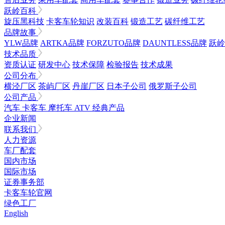
跃岭百科
旋压黑科技
卡客车轮知识
改装百科
锻造工艺
碳纤维工艺
品牌故事
YLW品牌
ARTKA品牌
FORZUTO品牌
DAUNTLESS品牌
跃岭
技术品质
资质认证
研发中心
技术保障
检验报告
技术成果
公司分布
横泾厂区
茶屿厂区
丹崖厂区
日本子公司
俄罗斯子公司
公司产品
汽车
卡客车
摩托车
ATV
经典产品
企业新闻
联系我们
人力资源
车厂配套
国内市场
国际市场
证券事务部
卡客车轮官网
绿色工厂
English