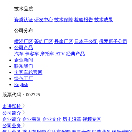
技术品质
资质认证
研发中心
技术保障
检验报告
技术成果
公司分布
横泾厂区
茶屿厂区
丹崖厂区
日本子公司
俄罗斯子公司
公司产品
汽车
卡客车
摩托车
ATV
经典产品
企业新闻
联系我们
卡客车轮官网
绿色工厂
English
股票代码：002725
走进跃岭
公司简介
企业简介
企业荣誉
企业文化
历史沿革
视频专区
公司业务
售后业务
乘用车配套
商用车配套
赛事合作
锻造业务
碳纤维轮