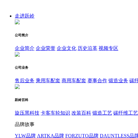
走进跃岭
公司简介
企业简介
企业荣誉
企业文化
历史沿革
视频专区
公司业务
售后业务
乘用车配套
商用车配套
赛事合作
锻造业务
碳
跃岭百科
旋压黑科技
卡客车轮知识
改装百科
锻造工艺
碳纤维工艺
品牌故事
YLW品牌
ARTKA品牌
FORZUTO品牌
DAUNTLESS品