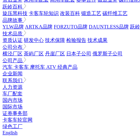
跃岭百科
旋压黑科技
卡客车轮知识
改装百科
锻造工艺
碳纤维工艺
品牌故事
YLW品牌
ARTKA品牌
FORZUTO品牌
DAUNTLESS品牌
跃岭
技术品质
资质认证
研发中心
技术保障
检验报告
技术成果
公司分布
横泾厂区
茶屿厂区
丹崖厂区
日本子公司
俄罗斯子公司
公司产品
汽车
卡客车
摩托车
ATV
经典产品
企业新闻
联系我们
人力资源
车厂配套
国内市场
国际市场
证券事务部
卡客车轮官网
绿色工厂
English