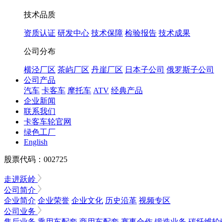
技术品质
资质认证
研发中心
技术保障
检验报告
技术成果
公司分布
横泾厂区
茶屿厂区
丹崖厂区
日本子公司
俄罗斯子公司
公司产品
汽车
卡客车
摩托车
ATV
经典产品
企业新闻
联系我们
卡客车轮官网
绿色工厂
English
股票代码：002725
走进跃岭
公司简介
企业简介
企业荣誉
企业文化
历史沿革
视频专区
公司业务
售后业务
乘用车配套
商用车配套
赛事合作
锻造业务
碳纤维轮