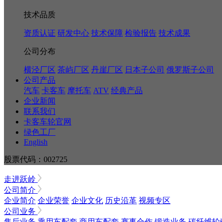
技术品质
资质认证
研发中心
技术保障
检验报告
技术成果
公司分布
横泾厂区
茶屿厂区
丹崖厂区
日本子公司
俄罗斯子公司
公司产品
汽车
卡客车
摩托车
ATV
经典产品
企业新闻
联系我们
卡客车轮官网
绿色工厂
English
股票代码：002725
走进跃岭
公司简介
企业简介
企业荣誉
企业文化
历史沿革
视频专区
公司业务
售后业务
乘用车配套
商用车配套
赛事合作
锻造业务
碳纤维轮