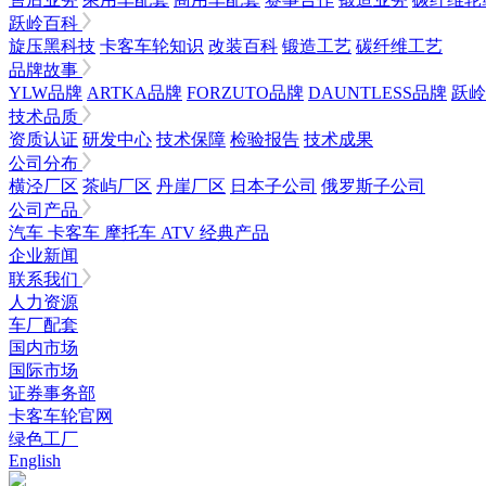
跃岭百科
旋压黑科技
卡客车轮知识
改装百科
锻造工艺
碳纤维工艺
品牌故事
YLW品牌
ARTKA品牌
FORZUTO品牌
DAUNTLESS品牌
跃岭
技术品质
资质认证
研发中心
技术保障
检验报告
技术成果
公司分布
横泾厂区
茶屿厂区
丹崖厂区
日本子公司
俄罗斯子公司
公司产品
汽车
卡客车
摩托车
ATV
经典产品
企业新闻
联系我们
人力资源
车厂配套
国内市场
国际市场
证券事务部
卡客车轮官网
绿色工厂
English