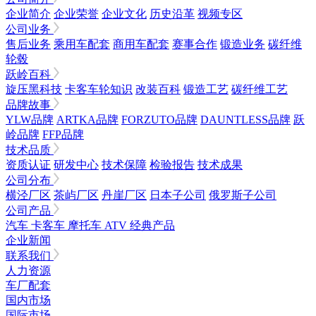
企业简介
企业荣誉
企业文化
历史沿革
视频专区
公司业务
售后业务
乘用车配套
商用车配套
赛事合作
锻造业务
碳纤维
轮毂
跃岭百科
旋压黑科技
卡客车轮知识
改装百科
锻造工艺
碳纤维工艺
品牌故事
YLW品牌
ARTKA品牌
FORZUTO品牌
DAUNTLESS品牌
跃
岭品牌
FFP品牌
技术品质
资质认证
研发中心
技术保障
检验报告
技术成果
公司分布
横泾厂区
茶屿厂区
丹崖厂区
日本子公司
俄罗斯子公司
公司产品
汽车
卡客车
摩托车
ATV
经典产品
企业新闻
联系我们
人力资源
车厂配套
国内市场
国际市场