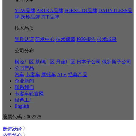
YLW品牌
ARTKA品牌
FORZUTO品牌
DAUNTLESS品
牌
跃岭品牌
FFP品牌
技术品质
资质认证
研发中心
技术保障
检验报告
技术成果
公司分布
横泾厂区
茶屿厂区
丹崖厂区
日本子公司
俄罗斯子公司
公司产品
汽车
卡客车
摩托车
ATV
经典产品
企业新闻
联系我们
卡客车轮官网
绿色工厂
English
股票代码：002725
走进跃岭
公司简介