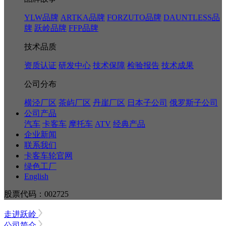
YLW品牌
ARTKA品牌
FORZUTO品牌
DAUNTLESS品
牌
跃岭品牌
FFP品牌
技术品质
资质认证
研发中心
技术保障
检验报告
技术成果
公司分布
横泾厂区
茶屿厂区
丹崖厂区
日本子公司
俄罗斯子公司
公司产品
汽车
卡客车
摩托车
ATV
经典产品
企业新闻
联系我们
卡客车轮官网
绿色工厂
English
股票代码：002725
走进跃岭
公司简介