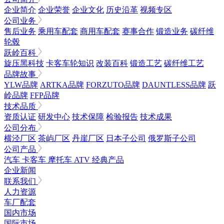
企业简介
企业荣誉
企业文化
历史沿革
视频专区
公司业务
售后业务
乘用车配套
商用车配套
赛事合作
锻造业务
碳纤维
轮毂
跃岭百科
旋压黑科技
卡客车轮知识
改装百科
锻造工艺
碳纤维工艺
品牌故事
YLW品牌
ARTKA品牌
FORZUTO品牌
DAUNTLESS品牌
跃
岭品牌
FFP品牌
技术品质
资质认证
研发中心
技术保障
检验报告
技术成果
公司分布
横泾厂区
茶屿厂区
丹崖厂区
日本子公司
俄罗斯子公司
公司产品
汽车
卡客车
摩托车
ATV
经典产品
企业新闻
联系我们
人力资源
车厂配套
国内市场
国际市场