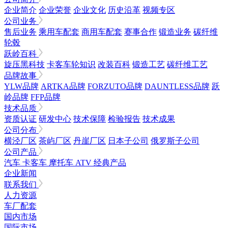
企业简介
企业荣誉
企业文化
历史沿革
视频专区
公司业务
售后业务
乘用车配套
商用车配套
赛事合作
锻造业务
碳纤维
轮毂
跃岭百科
旋压黑科技
卡客车轮知识
改装百科
锻造工艺
碳纤维工艺
品牌故事
YLW品牌
ARTKA品牌
FORZUTO品牌
DAUNTLESS品牌
跃
岭品牌
FFP品牌
技术品质
资质认证
研发中心
技术保障
检验报告
技术成果
公司分布
横泾厂区
茶屿厂区
丹崖厂区
日本子公司
俄罗斯子公司
公司产品
汽车
卡客车
摩托车
ATV
经典产品
企业新闻
联系我们
人力资源
车厂配套
国内市场
国际市场