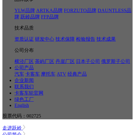
YLW品牌
ARTKA品牌
FORZUTO品牌
DAUNTLESS品
牌
跃岭品牌
FFP品牌
技术品质
资质认证
研发中心
技术保障
检验报告
技术成果
公司分布
横泾厂区
茶屿厂区
丹崖厂区
日本子公司
俄罗斯子公司
公司产品
汽车
卡客车
摩托车
ATV
经典产品
企业新闻
联系我们
卡客车轮官网
绿色工厂
English
股票代码：002725
走进跃岭
公司简介