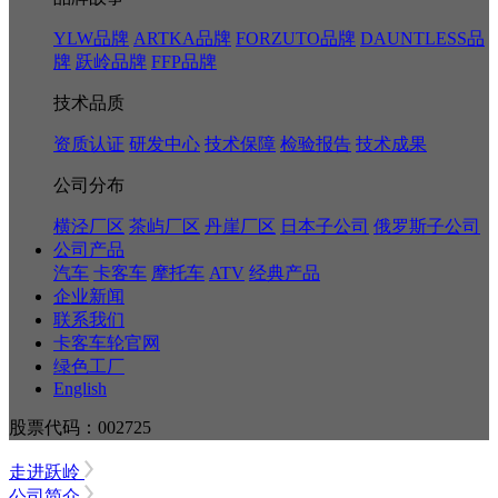
YLW品牌
ARTKA品牌
FORZUTO品牌
DAUNTLESS品
牌
跃岭品牌
FFP品牌
技术品质
资质认证
研发中心
技术保障
检验报告
技术成果
公司分布
横泾厂区
茶屿厂区
丹崖厂区
日本子公司
俄罗斯子公司
公司产品
汽车
卡客车
摩托车
ATV
经典产品
企业新闻
联系我们
卡客车轮官网
绿色工厂
English
股票代码：002725
走进跃岭
公司简介