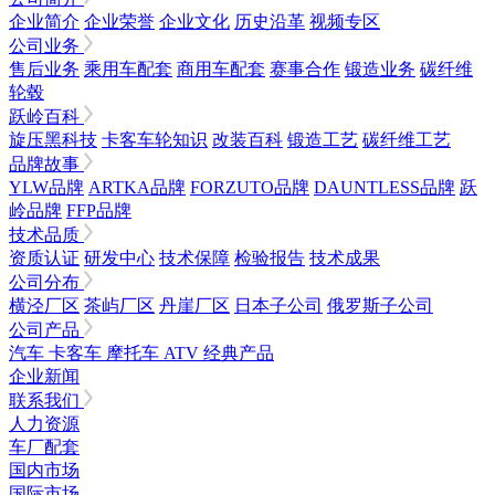
企业简介
企业荣誉
企业文化
历史沿革
视频专区
公司业务
售后业务
乘用车配套
商用车配套
赛事合作
锻造业务
碳纤维
轮毂
跃岭百科
旋压黑科技
卡客车轮知识
改装百科
锻造工艺
碳纤维工艺
品牌故事
YLW品牌
ARTKA品牌
FORZUTO品牌
DAUNTLESS品牌
跃
岭品牌
FFP品牌
技术品质
资质认证
研发中心
技术保障
检验报告
技术成果
公司分布
横泾厂区
茶屿厂区
丹崖厂区
日本子公司
俄罗斯子公司
公司产品
汽车
卡客车
摩托车
ATV
经典产品
企业新闻
联系我们
人力资源
车厂配套
国内市场
国际市场