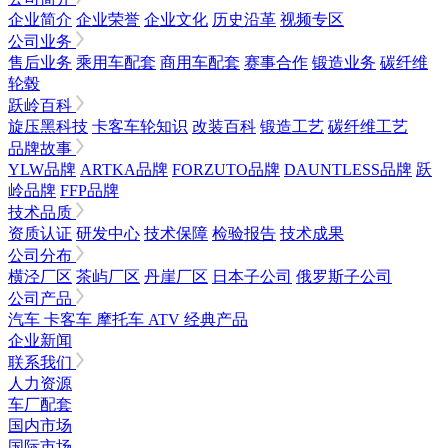
企业简介
企业荣誉
企业文化
历史沿革
视频专区
公司业务
售后业务
乘用车配套
商用车配套
赛事合作
锻造业务
碳纤维
轮毂
跃岭百科
旋压黑科技
卡客车轮知识
改装百科
锻造工艺
碳纤维工艺
品牌故事
YLW品牌
ARTKA品牌
FORZUTO品牌
DAUNTLESS品牌
跃
岭品牌
FFP品牌
技术品质
资质认证
研发中心
技术保障
检验报告
技术成果
公司分布
横泾厂区
茶屿厂区
丹崖厂区
日本子公司
俄罗斯子公司
公司产品
汽车
卡客车
摩托车
ATV
经典产品
企业新闻
联系我们
人力资源
车厂配套
国内市场
国际市场