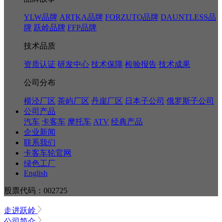
YLW品牌
ARTKA品牌
FORZUTO品牌
DAUNTLESS品
牌
跃岭品牌
FFP品牌
技术品质
资质认证
研发中心
技术保障
检验报告
技术成果
公司分布
横泾厂区
茶屿厂区
丹崖厂区
日本子公司
俄罗斯子公司
公司产品
汽车
卡客车
摩托车
ATV
经典产品
企业新闻
联系我们
卡客车轮官网
绿色工厂
English
股票代码：002725
走进跃岭
公司简介