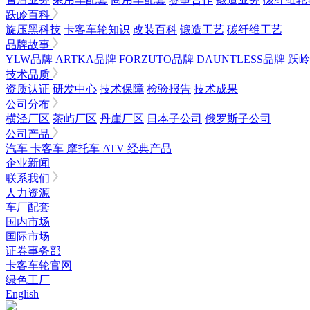
跃岭百科
旋压黑科技
卡客车轮知识
改装百科
锻造工艺
碳纤维工艺
品牌故事
YLW品牌
ARTKA品牌
FORZUTO品牌
DAUNTLESS品牌
跃岭
技术品质
资质认证
研发中心
技术保障
检验报告
技术成果
公司分布
横泾厂区
茶屿厂区
丹崖厂区
日本子公司
俄罗斯子公司
公司产品
汽车
卡客车
摩托车
ATV
经典产品
企业新闻
联系我们
人力资源
车厂配套
国内市场
国际市场
证券事务部
卡客车轮官网
绿色工厂
English