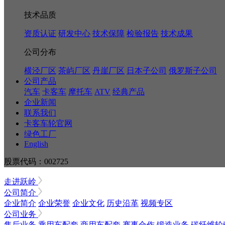
技术品质
资质认证
研发中心
技术保障
检验报告
技术成果
公司分布
横泾厂区
茶屿厂区
丹崖厂区
日本子公司
俄罗斯子公司
公司产品
汽车
卡客车
摩托车
ATV
经典产品
企业新闻
联系我们
卡客车轮官网
绿色工厂
English
股票代码：002725
走进跃岭
公司简介
企业简介
企业荣誉
企业文化
历史沿革
视频专区
公司业务
售后业务
乘用车配套
商用车配套
赛事合作
锻造业务
碳纤维轮