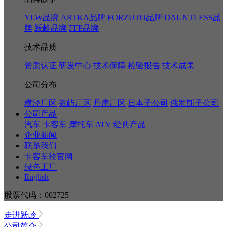
YLW品牌
ARTKA品牌
FORZUTO品牌
DAUNTLESS品
牌
跃岭品牌
FFP品牌
技术品质
资质认证
研发中心
技术保障
检验报告
技术成果
公司分布
横泾厂区
茶屿厂区
丹崖厂区
日本子公司
俄罗斯子公司
公司产品
汽车
卡客车
摩托车
ATV
经典产品
企业新闻
联系我们
卡客车轮官网
绿色工厂
English
股票代码：002725
走进跃岭
公司简介