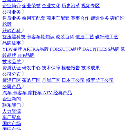
企业简介
企业荣誉
企业文化
历史沿革
视频专区
公司业务
售后业务
乘用车配套
商用车配套
赛事合作
锻造业务
碳纤维
轮毂
跃岭百科
旋压黑科技
卡客车轮知识
改装百科
锻造工艺
碳纤维工艺
品牌故事
YLW品牌
ARTKA品牌
FORZUTO品牌
DAUNTLESS品牌
跃
岭品牌
FFP品牌
技术品质
资质认证
研发中心
技术保障
检验报告
技术成果
公司分布
横泾厂区
茶屿厂区
丹崖厂区
日本子公司
俄罗斯子公司
公司产品
汽车
卡客车
摩托车
ATV
经典产品
企业新闻
联系我们
人力资源
车厂配套
国内市场
国际市场