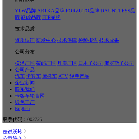
YLW品牌
ARTKA品牌
FORZUTO品牌
DAUNTLESS品
牌
跃岭品牌
FFP品牌
技术品质
资质认证
研发中心
技术保障
检验报告
技术成果
公司分布
横泾厂区
茶屿厂区
丹崖厂区
日本子公司
俄罗斯子公司
公司产品
汽车
卡客车
摩托车
ATV
经典产品
企业新闻
联系我们
卡客车轮官网
绿色工厂
English
股票代码：002725
走进跃岭
公司简介