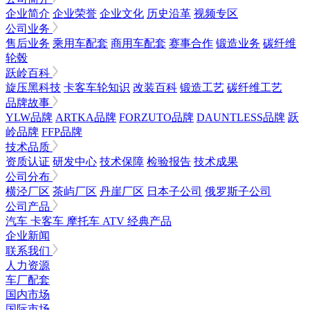
企业简介
企业荣誉
企业文化
历史沿革
视频专区
公司业务
售后业务
乘用车配套
商用车配套
赛事合作
锻造业务
碳纤维
轮毂
跃岭百科
旋压黑科技
卡客车轮知识
改装百科
锻造工艺
碳纤维工艺
品牌故事
YLW品牌
ARTKA品牌
FORZUTO品牌
DAUNTLESS品牌
跃
岭品牌
FFP品牌
技术品质
资质认证
研发中心
技术保障
检验报告
技术成果
公司分布
横泾厂区
茶屿厂区
丹崖厂区
日本子公司
俄罗斯子公司
公司产品
汽车
卡客车
摩托车
ATV
经典产品
企业新闻
联系我们
人力资源
车厂配套
国内市场
国际市场