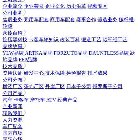
企业简介
企业荣誉
企业文化
历史沿革
视频专区
公司业务
售后业务
乘用车配套
商用车配套
赛事合作
锻造业务
碳纤维
轮毂
跃岭百科
旋压黑科技
卡客车轮知识
改装百科
锻造工艺
碳纤维工艺
品牌故事
YLW品牌
ARTKA品牌
FORZUTO品牌
DAUNTLESS品牌
跃
岭品牌
FFP品牌
技术品质
资质认证
研发中心
技术保障
检验报告
技术成果
公司分布
横泾厂区
茶屿厂区
丹崖厂区
日本子公司
俄罗斯子公司
公司产品
汽车
卡客车
摩托车
ATV
经典产品
企业新闻
联系我们
人力资源
车厂配套
国内市场
国际市场