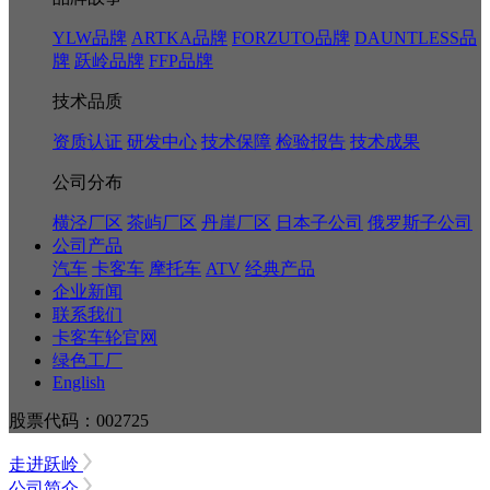
YLW品牌
ARTKA品牌
FORZUTO品牌
DAUNTLESS品
牌
跃岭品牌
FFP品牌
技术品质
资质认证
研发中心
技术保障
检验报告
技术成果
公司分布
横泾厂区
茶屿厂区
丹崖厂区
日本子公司
俄罗斯子公司
公司产品
汽车
卡客车
摩托车
ATV
经典产品
企业新闻
联系我们
卡客车轮官网
绿色工厂
English
股票代码：002725
走进跃岭
公司简介