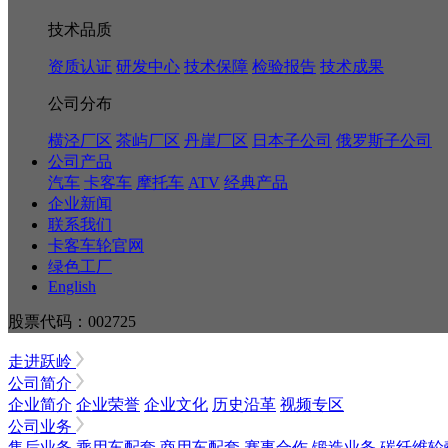
技术品质
资质认证
研发中心
技术保障
检验报告
技术成果
公司分布
横泾厂区
茶屿厂区
丹崖厂区
日本子公司
俄罗斯子公司
公司产品
汽车
卡客车
摩托车
ATV
经典产品
企业新闻
联系我们
卡客车轮官网
绿色工厂
English
股票代码：002725
走进跃岭
公司简介
企业简介
企业荣誉
企业文化
历史沿革
视频专区
公司业务
售后业务
乘用车配套
商用车配套
赛事合作
锻造业务
碳纤维轮