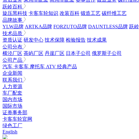
跃岭百科
旋压黑科技
卡客车轮知识
改装百科
锻造工艺
碳纤维工艺
品牌故事
YLW品牌
ARTKA品牌
FORZUTO品牌
DAUNTLESS品牌
跃岭
技术品质
资质认证
研发中心
技术保障
检验报告
技术成果
公司分布
横泾厂区
茶屿厂区
丹崖厂区
日本子公司
俄罗斯子公司
公司产品
汽车
卡客车
摩托车
ATV
经典产品
企业新闻
联系我们
人力资源
车厂配套
国内市场
国际市场
证券事务部
卡客车轮官网
绿色工厂
English