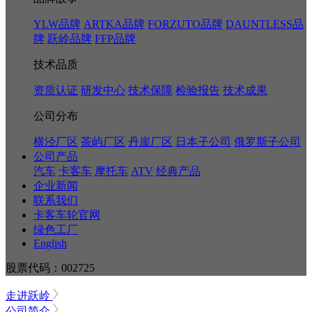
YLW品牌
ARTKA品牌
FORZUTO品牌
DAUNTLESS品
牌
跃岭品牌
FFP品牌
技术品质
资质认证
研发中心
技术保障
检验报告
技术成果
公司分布
横泾厂区
茶屿厂区
丹崖厂区
日本子公司
俄罗斯子公司
公司产品
汽车
卡客车
摩托车
ATV
经典产品
企业新闻
联系我们
卡客车轮官网
绿色工厂
English
股票代码：002725
走进跃岭
公司简介