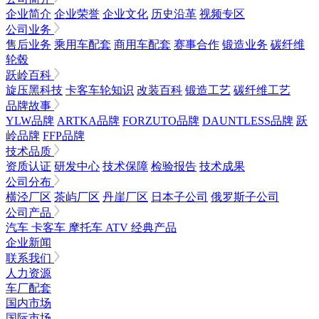
企业简介
企业荣誉
企业文化
历史沿革
视频专区
公司业务
售后业务
乘用车配套
商用车配套
赛事合作
锻造业务
碳纤维
轮毂
跃岭百科
旋压黑科技
卡客车轮知识
改装百科
锻造工艺
碳纤维工艺
品牌故事
YLW品牌
ARTKA品牌
FORZUTO品牌
DAUNTLESS品牌
跃
岭品牌
FFP品牌
技术品质
资质认证
研发中心
技术保障
检验报告
技术成果
公司分布
横泾厂区
茶屿厂区
丹崖厂区
日本子公司
俄罗斯子公司
公司产品
汽车
卡客车
摩托车
ATV
经典产品
企业新闻
联系我们
人力资源
车厂配套
国内市场
国际市场