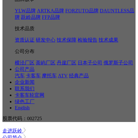
YLW品牌
ARTKA品牌
FORZUTO品牌
DAUNTLESS品
牌
跃岭品牌
FFP品牌
技术品质
资质认证
研发中心
技术保障
检验报告
技术成果
公司分布
横泾厂区
茶屿厂区
丹崖厂区
日本子公司
俄罗斯子公司
公司产品
汽车
卡客车
摩托车
ATV
经典产品
企业新闻
联系我们
卡客车轮官网
绿色工厂
English
股票代码：002725
走进跃岭
公司简介