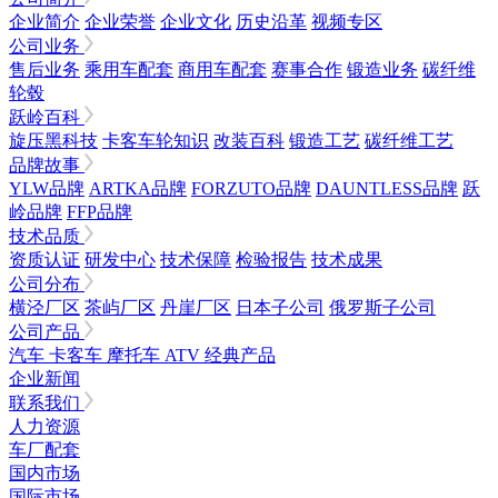
企业简介
企业荣誉
企业文化
历史沿革
视频专区
公司业务
售后业务
乘用车配套
商用车配套
赛事合作
锻造业务
碳纤维
轮毂
跃岭百科
旋压黑科技
卡客车轮知识
改装百科
锻造工艺
碳纤维工艺
品牌故事
YLW品牌
ARTKA品牌
FORZUTO品牌
DAUNTLESS品牌
跃
岭品牌
FFP品牌
技术品质
资质认证
研发中心
技术保障
检验报告
技术成果
公司分布
横泾厂区
茶屿厂区
丹崖厂区
日本子公司
俄罗斯子公司
公司产品
汽车
卡客车
摩托车
ATV
经典产品
企业新闻
联系我们
人力资源
车厂配套
国内市场
国际市场