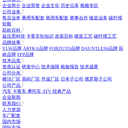
企业简介
企业荣誉
企业文化
历史沿革
视频专区
公司业务
售后业务
乘用车配套
商用车配套
赛事合作
锻造业务
碳纤维
轮毂
跃岭百科
旋压黑科技
卡客车轮知识
改装百科
锻造工艺
碳纤维工艺
品牌故事
YLW品牌
ARTKA品牌
FORZUTO品牌
DAUNTLESS品牌
跃
岭品牌
FFP品牌
技术品质
资质认证
研发中心
技术保障
检验报告
技术成果
公司分布
横泾厂区
茶屿厂区
丹崖厂区
日本子公司
俄罗斯子公司
公司产品
汽车
卡客车
摩托车
ATV
经典产品
企业新闻
联系我们
人力资源
车厂配套
国内市场
国际市场