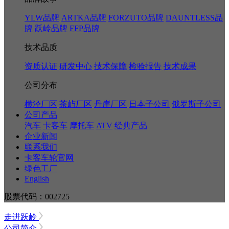
YLW品牌
ARTKA品牌
FORZUTO品牌
DAUNTLESS品
牌
跃岭品牌
FFP品牌
技术品质
资质认证
研发中心
技术保障
检验报告
技术成果
公司分布
横泾厂区
茶屿厂区
丹崖厂区
日本子公司
俄罗斯子公司
公司产品
汽车
卡客车
摩托车
ATV
经典产品
企业新闻
联系我们
卡客车轮官网
绿色工厂
English
股票代码：002725
走进跃岭
公司简介