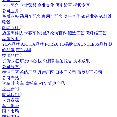
企业简介
企业荣誉
企业文化
历史沿革
视频专区
公司业务
售后业务
乘用车配套
商用车配套
赛事合作
锻造业务
碳纤维
轮毂
跃岭百科
旋压黑科技
卡客车轮知识
改装百科
锻造工艺
碳纤维工艺
品牌故事
YLW品牌
ARTKA品牌
FORZUTO品牌
DAUNTLESS品牌
跃
岭品牌
FFP品牌
技术品质
资质认证
研发中心
技术保障
检验报告
技术成果
公司分布
横泾厂区
茶屿厂区
丹崖厂区
日本子公司
俄罗斯子公司
公司产品
汽车
卡客车
摩托车
ATV
经典产品
企业新闻
联系我们
人力资源
车厂配套
国内市场
国际市场