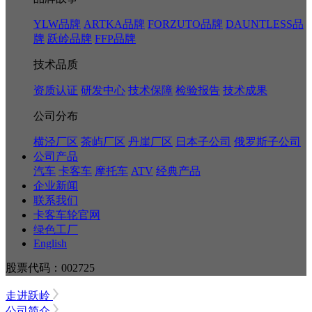
YLW品牌
ARTKA品牌
FORZUTO品牌
DAUNTLESS品
牌
跃岭品牌
FFP品牌
技术品质
资质认证
研发中心
技术保障
检验报告
技术成果
公司分布
横泾厂区
茶屿厂区
丹崖厂区
日本子公司
俄罗斯子公司
公司产品
汽车
卡客车
摩托车
ATV
经典产品
企业新闻
联系我们
卡客车轮官网
绿色工厂
English
股票代码：002725
走进跃岭
公司简介