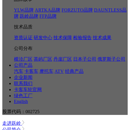
YLW品牌
ARTKA品牌
FORZUTO品牌
DAUNTLESS品
牌
跃岭品牌
FFP品牌
技术品质
资质认证
研发中心
技术保障
检验报告
技术成果
公司分布
横泾厂区
茶屿厂区
丹崖厂区
日本子公司
俄罗斯子公司
公司产品
汽车
卡客车
摩托车
ATV
经典产品
企业新闻
联系我们
卡客车轮官网
绿色工厂
English
股票代码：002725
走进跃岭
公司简介