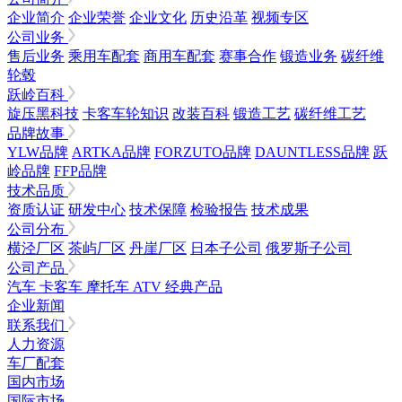
企业简介
企业荣誉
企业文化
历史沿革
视频专区
公司业务
售后业务
乘用车配套
商用车配套
赛事合作
锻造业务
碳纤维
轮毂
跃岭百科
旋压黑科技
卡客车轮知识
改装百科
锻造工艺
碳纤维工艺
品牌故事
YLW品牌
ARTKA品牌
FORZUTO品牌
DAUNTLESS品牌
跃
岭品牌
FFP品牌
技术品质
资质认证
研发中心
技术保障
检验报告
技术成果
公司分布
横泾厂区
茶屿厂区
丹崖厂区
日本子公司
俄罗斯子公司
公司产品
汽车
卡客车
摩托车
ATV
经典产品
企业新闻
联系我们
人力资源
车厂配套
国内市场
国际市场