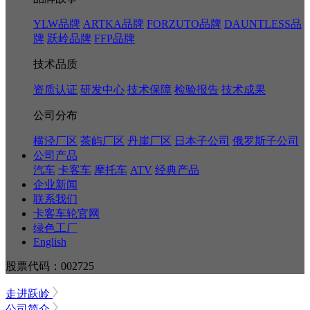
YLW品牌
ARTKA品牌
FORZUTO品牌
DAUNTLESS品
牌
跃岭品牌
FFP品牌
技术品质
资质认证
研发中心
技术保障
检验报告
技术成果
公司分布
横泾厂区
茶屿厂区
丹崖厂区
日本子公司
俄罗斯子公司
公司产品
汽车
卡客车
摩托车
ATV
经典产品
企业新闻
联系我们
卡客车轮官网
绿色工厂
English
股票代码：002725
走进跃岭
公司简介