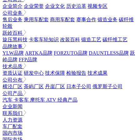
企业简介
企业荣誉
企业文化
历史沿革
视频专区
公司业务
售后业务
乘用车配套
商用车配套
赛事合作
锻造业务
碳纤维
轮毂
跃岭百科
旋压黑科技
卡客车轮知识
改装百科
锻造工艺
碳纤维工艺
品牌故事
YLW品牌
ARTKA品牌
FORZUTO品牌
DAUNTLESS品牌
跃
岭品牌
FFP品牌
技术品质
资质认证
研发中心
技术保障
检验报告
技术成果
公司分布
横泾厂区
茶屿厂区
丹崖厂区
日本子公司
俄罗斯子公司
公司产品
汽车
卡客车
摩托车
ATV
经典产品
企业新闻
联系我们
人力资源
车厂配套
国内市场
国际市场