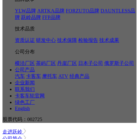
YLW品牌
ARTKA品牌
FORZUTO品牌
DAUNTLESS品
牌
跃岭品牌
FFP品牌
技术品质
资质认证
研发中心
技术保障
检验报告
技术成果
公司分布
横泾厂区
茶屿厂区
丹崖厂区
日本子公司
俄罗斯子公司
公司产品
汽车
卡客车
摩托车
ATV
经典产品
企业新闻
联系我们
卡客车轮官网
绿色工厂
English
股票代码：002725
走进跃岭
公司简介