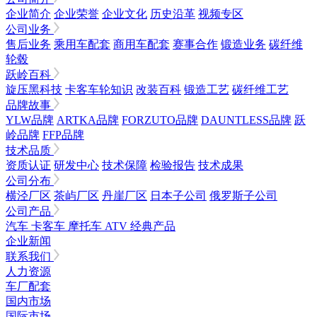
企业简介
企业荣誉
企业文化
历史沿革
视频专区
公司业务
售后业务
乘用车配套
商用车配套
赛事合作
锻造业务
碳纤维
轮毂
跃岭百科
旋压黑科技
卡客车轮知识
改装百科
锻造工艺
碳纤维工艺
品牌故事
YLW品牌
ARTKA品牌
FORZUTO品牌
DAUNTLESS品牌
跃
岭品牌
FFP品牌
技术品质
资质认证
研发中心
技术保障
检验报告
技术成果
公司分布
横泾厂区
茶屿厂区
丹崖厂区
日本子公司
俄罗斯子公司
公司产品
汽车
卡客车
摩托车
ATV
经典产品
企业新闻
联系我们
人力资源
车厂配套
国内市场
国际市场