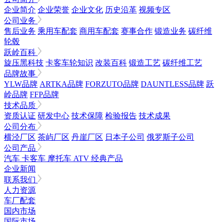
企业简介
企业荣誉
企业文化
历史沿革
视频专区
公司业务
售后业务
乘用车配套
商用车配套
赛事合作
锻造业务
碳纤维
轮毂
跃岭百科
旋压黑科技
卡客车轮知识
改装百科
锻造工艺
碳纤维工艺
品牌故事
YLW品牌
ARTKA品牌
FORZUTO品牌
DAUNTLESS品牌
跃
岭品牌
FFP品牌
技术品质
资质认证
研发中心
技术保障
检验报告
技术成果
公司分布
横泾厂区
茶屿厂区
丹崖厂区
日本子公司
俄罗斯子公司
公司产品
汽车
卡客车
摩托车
ATV
经典产品
企业新闻
联系我们
人力资源
车厂配套
国内市场
国际市场