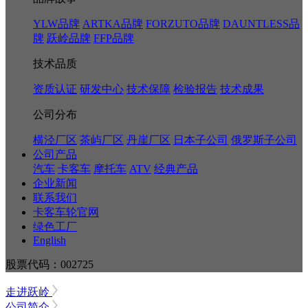
YLW品牌
ARTKA品牌
FORZUTO品牌
DAUNTLESS品
牌
跃岭品牌
FFP品牌
技术品质
资质认证
研发中心
技术保障
检验报告
技术成果
公司分布
横泾厂区
茶屿厂区
丹崖厂区
日本子公司
俄罗斯子公司
公司产品
汽车
卡客车
摩托车
ATV
经典产品
企业新闻
联系我们
卡客车轮官网
绿色工厂
English
股票代码：002725
走进跃岭
公司简介