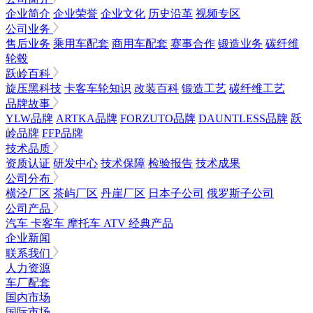
企业简介
企业荣誉
企业文化
历史沿革
视频专区
公司业务
售后业务
乘用车配套
商用车配套
赛事合作
锻造业务
碳纤维
轮毂
跃岭百科
旋压黑科技
卡客车轮知识
改装百科
锻造工艺
碳纤维工艺
品牌故事
YLW品牌
ARTKA品牌
FORZUTO品牌
DAUNTLESS品牌
跃
岭品牌
FFP品牌
技术品质
资质认证
研发中心
技术保障
检验报告
技术成果
公司分布
横泾厂区
茶屿厂区
丹崖厂区
日本子公司
俄罗斯子公司
公司产品
汽车
卡客车
摩托车
ATV
经典产品
企业新闻
联系我们
人力资源
车厂配套
国内市场
国际市场