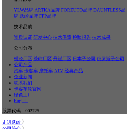
YLW品牌
ARTKA品牌
FORZUTO品牌
DAUNTLESS品
牌
跃岭品牌
FFP品牌
技术品质
资质认证
研发中心
技术保障
检验报告
技术成果
公司分布
横泾厂区
茶屿厂区
丹崖厂区
日本子公司
俄罗斯子公司
公司产品
汽车
卡客车
摩托车
ATV
经典产品
企业新闻
联系我们
卡客车轮官网
绿色工厂
English
股票代码：002725
走进跃岭
公司简介