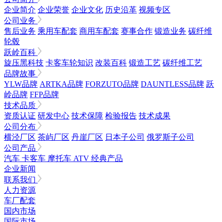
企业简介
企业荣誉
企业文化
历史沿革
视频专区
公司业务
售后业务
乘用车配套
商用车配套
赛事合作
锻造业务
碳纤维
轮毂
跃岭百科
旋压黑科技
卡客车轮知识
改装百科
锻造工艺
碳纤维工艺
品牌故事
YLW品牌
ARTKA品牌
FORZUTO品牌
DAUNTLESS品牌
跃
岭品牌
FFP品牌
技术品质
资质认证
研发中心
技术保障
检验报告
技术成果
公司分布
横泾厂区
茶屿厂区
丹崖厂区
日本子公司
俄罗斯子公司
公司产品
汽车
卡客车
摩托车
ATV
经典产品
企业新闻
联系我们
人力资源
车厂配套
国内市场
国际市场