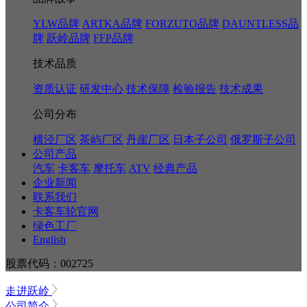
YLW品牌
ARTKA品牌
FORZUTO品牌
DAUNTLESS品
牌
跃岭品牌
FFP品牌
技术品质
资质认证
研发中心
技术保障
检验报告
技术成果
公司分布
横泾厂区
茶屿厂区
丹崖厂区
日本子公司
俄罗斯子公司
公司产品
汽车
卡客车
摩托车
ATV
经典产品
企业新闻
联系我们
卡客车轮官网
绿色工厂
English
股票代码：002725
走进跃岭
公司简介